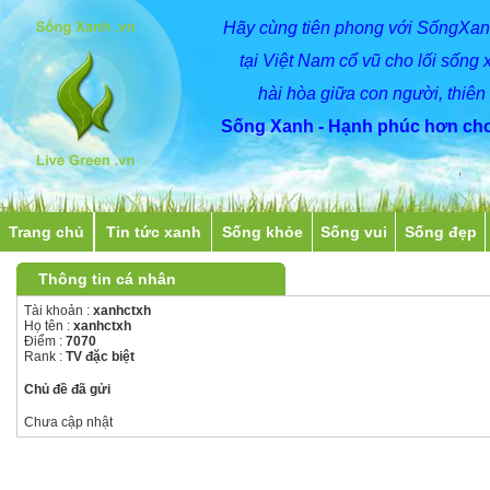
Hãy
cùng
tiên phong với SốngXan
tại Việt Nam cổ vũ cho lối sống 
hài hòa giữa con người, thiên
Sống Xanh - Hạnh phúc hơn cho
Trang chủ
Tin tức xanh
Sống khỏe
Sống vui
Sống đẹp
Thông tin cá nhân
Tài khoản :
xanhctxh
Họ tên :
xanhctxh
Điểm :
7070
Rank :
TV đặc biệt
Chủ đề đã gửi
Chưa cập nhật