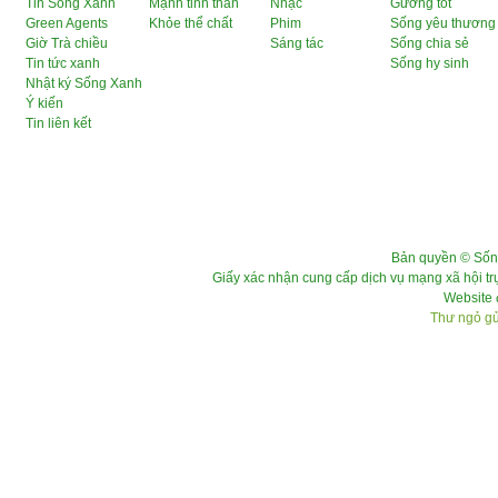
Tin Sống Xanh
Mạnh tinh thần
Nhạc
Gương tốt
Green Agents
Khỏe thể chất
Phim
Sống yêu thương
Giờ Trà chiều
Sáng tác
Sống chia sẻ
Tin tức xanh
Sống hy sinh
Nhật ký Sống Xanh
Ý kiến
Tin liên kết
Bản quyền © Sốn
Giấy xác nhận cung cấp dịch vụ mạng xã hội 
Website 
Thư ngỏ gửi