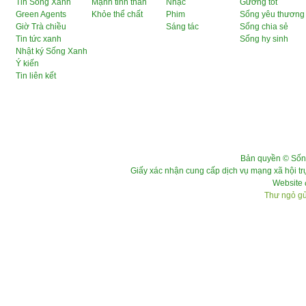
Tin Sống Xanh
Mạnh tinh thần
Nhạc
Gương tốt
Green Agents
Khỏe thể chất
Phim
Sống yêu thương
Giờ Trà chiều
Sáng tác
Sống chia sẻ
Tin tức xanh
Sống hy sinh
Nhật ký Sống Xanh
Ý kiến
Tin liên kết
Bản quyền © Sốn
Giấy xác nhận cung cấp dịch vụ mạng xã hội 
Website 
Thư ngỏ gửi