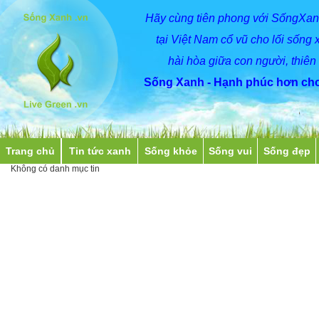
Hãy
cùng
tiên phong với SốngXan
tại Việt Nam cổ vũ cho lối sống 
hài hòa giữa con người, thiên
Sống Xanh - Hạnh phúc hơn cho
Trang chủ
Tin tức xanh
Sống khỏe
Sống vui
Sống đẹp
Không có danh mục tin