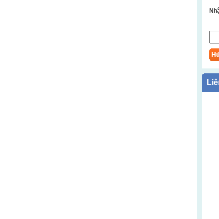
Nhậ
Liê