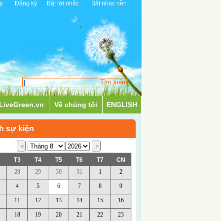
p
Đăng ký
Bật lời nhắc
Bật nhạc nền
LiveGreen.vn
Về chúng tôi
ENGLISH
h sự kiện