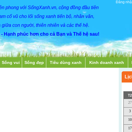
Đăng nhậ
iên phong với SốngXanh.vn, cộng đồng đầu tiên
Nam cổ vũ cho lối sống xanh tiến bộ, nhân văn,
 giữa con người, thiên nhiên và các thế hệ.
- Hạnh phúc hơn cho cả Bạn và Thế hệ sau!
Sống vui
Sống đẹp
Tiêu dùng xanh
Kinh doanh xanh
Lịc