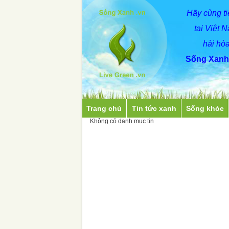
Hãy
cùng
t
tại Việt 
hài hòa
Sống Xanh 
Trang chủ
Tin tức xanh
Sống khỏe
Không có danh mục tin