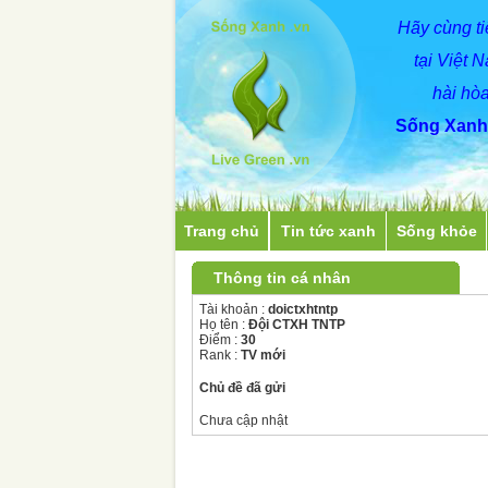
Hãy
cùng
t
tại Việt 
hài hòa
Sống Xanh 
Trang chủ
Tin tức xanh
Sống khỏe
Thông tin cá nhân
Tài khoản :
doictxhtntp
Họ tên :
Đội CTXH TNTP
Điểm :
30
Rank :
TV mới
Chủ đề đã gửi
Chưa cập nhật