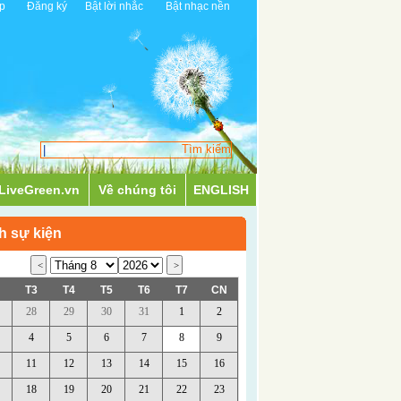
p
Đăng ký
Bật lời nhắc
Bật nhạc nền
LiveGreen.vn
Về chúng tôi
ENGLISH
h sự kiện