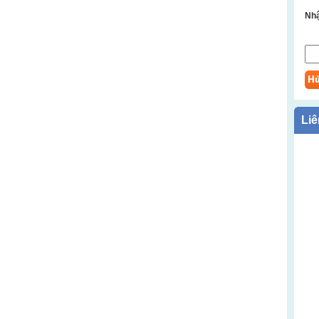
Nhậ
Liê