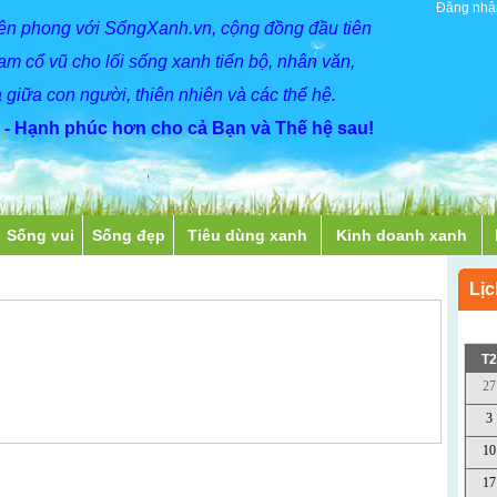
Đăng nhậ
iên phong với SốngXanh.vn, cộng đồng đầu tiên
Nam cổ vũ cho lối sống xanh tiến bộ, nhân văn,
 giữa con người, thiên nhiên và các thế hệ.
- Hạnh phúc hơn cho cả Bạn và Thế hệ sau!
Sống vui
Sống đẹp
Tiêu dùng xanh
Kinh doanh xanh
Lịc