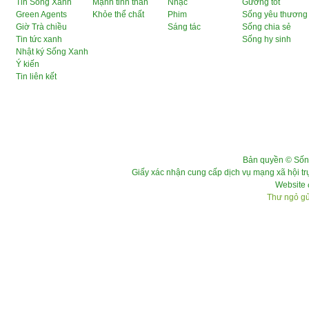
Tin Sống Xanh
Mạnh tinh thần
Nhạc
Gương tốt
Green Agents
Khỏe thể chất
Phim
Sống yêu thương
Giờ Trà chiều
Sáng tác
Sống chia sẻ
Tin tức xanh
Sống hy sinh
Nhật ký Sống Xanh
Ý kiến
Tin liên kết
Bản quyền © Sốn
Giấy xác nhận cung cấp dịch vụ mạng xã hội 
Website 
Thư ngỏ gửi