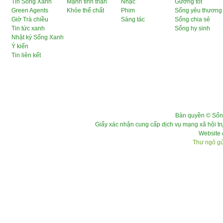
Tin Sống Xanh
Mạnh tinh thần
Nhạc
Gương tốt
Green Agents
Khỏe thể chất
Phim
Sống yêu thương
Giờ Trà chiều
Sáng tác
Sống chia sẻ
Tin tức xanh
Sống hy sinh
Nhật ký Sống Xanh
Ý kiến
Tin liên kết
Bản quyền © Sốn
Giấy xác nhận cung cấp dịch vụ mạng xã hội 
Website 
Thư ngỏ gửi