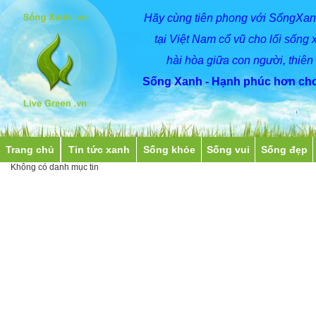
Hãy
cùng
tiên phong với SốngXan
tại Việt Nam cổ vũ cho lối sống 
hài hòa giữa con người, thiên
Sống Xanh - Hạnh phúc hơn cho
Trang chủ
Tin tức xanh
Sống khỏe
Sống vui
Sống đẹp
Không có danh mục tin