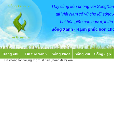
Hãy
cùng
tiên phong với SốngXan
tại Việt Nam cổ vũ cho lối sống 
hài hòa giữa con người, thiên
Sống Xanh - Hạnh phúc hơn cho
Trang chủ
Tin tức xanh
Sống khỏe
Sống vui
Sống đẹp
Tin không tồn tại, ngừng xuất bản , hoặc đã bị xóa