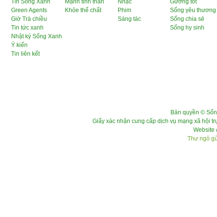
Tin Sống Xanh
Mạnh tinh thần
Nhạc
Gương tốt
Green Agents
Khỏe thể chất
Phim
Sống yêu thương
Giờ Trà chiều
Sáng tác
Sống chia sẻ
Tin tức xanh
Sống hy sinh
Nhật ký Sống Xanh
Ý kiến
Tin liên kết
Bản quyền © Sốn
Giấy xác nhận cung cấp dịch vụ mạng xã hội 
Website 
Thư ngỏ gửi