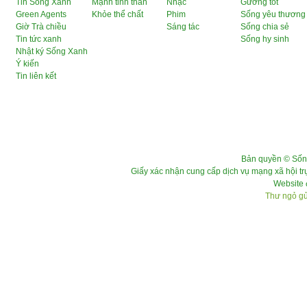
Tin Sống Xanh
Mạnh tinh thần
Nhạc
Gương tốt
Green Agents
Khỏe thể chất
Phim
Sống yêu thương
Giờ Trà chiều
Sáng tác
Sống chia sẻ
Tin tức xanh
Sống hy sinh
Nhật ký Sống Xanh
Ý kiến
Tin liên kết
Bản quyền © Sốn
Giấy xác nhận cung cấp dịch vụ mạng xã hội 
Website 
Thư ngỏ gửi