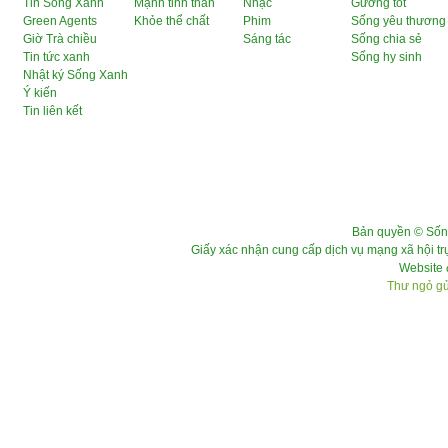
Tin Sống Xanh
Mạnh tinh thần
Nhạc
Gương tốt
Green Agents
Khỏe thể chất
Phim
Sống yêu thương
Giờ Trà chiều
Sáng tác
Sống chia sẻ
Tin tức xanh
Sống hy sinh
Nhật ký Sống Xanh
Ý kiến
Tin liên kết
Bản quyền © Sốn
Giấy xác nhận cung cấp dịch vụ mạng xã hội 
Website 
Thư ngỏ gửi