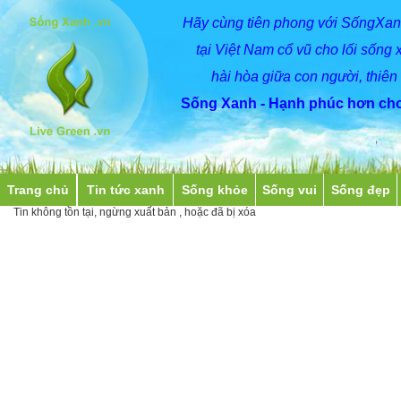
Hãy
cùng
tiên phong với SốngXan
tại Việt Nam cổ vũ cho lối sống 
hài hòa giữa con người, thiên
Sống Xanh - Hạnh phúc hơn cho
Trang chủ
Tin tức xanh
Sống khỏe
Sống vui
Sống đẹp
Tin không tồn tại, ngừng xuất bản , hoặc đã bị xóa