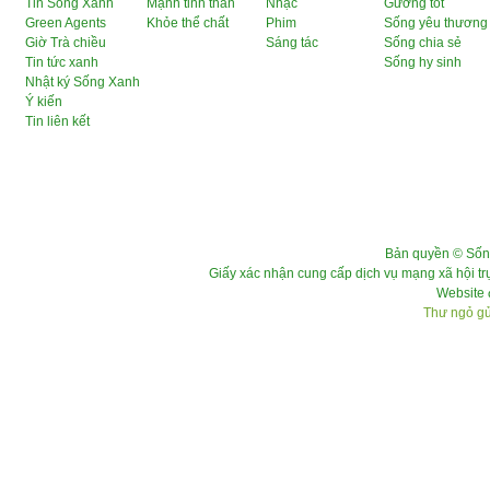
Tin Sống Xanh
Mạnh tinh thần
Nhạc
Gương tốt
Green Agents
Khỏe thể chất
Phim
Sống yêu thương
Giờ Trà chiều
Sáng tác
Sống chia sẻ
Tin tức xanh
Sống hy sinh
Nhật ký Sống Xanh
Ý kiến
Tin liên kết
Bản quyền © Sốn
Giấy xác nhận cung cấp dịch vụ mạng xã hội 
Website 
Thư ngỏ gửi