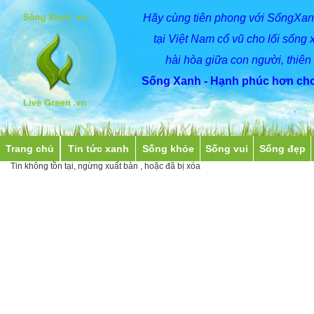
Hãy
cùng
tiên phong với SốngXan
tại Việt Nam cổ vũ cho lối sống 
hài hòa giữa con người, thiên
Sống Xanh - Hạnh phúc hơn cho
Trang chủ
Tin tức xanh
Sống khỏe
Sống vui
Sống đẹp
Tin không tồn tại, ngừng xuất bản , hoặc đã bị xóa