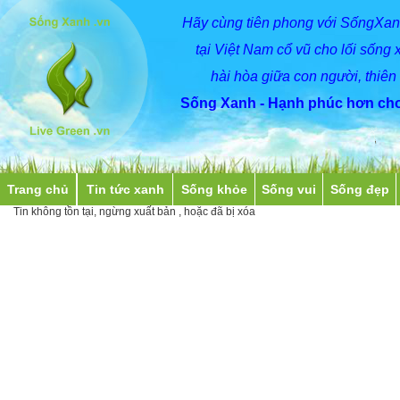
Hãy
cùng
tiên phong với SốngXan
tại Việt Nam cổ vũ cho lối sống 
hài hòa giữa con người, thiên
Sống Xanh - Hạnh phúc hơn cho
Trang chủ
Tin tức xanh
Sống khỏe
Sống vui
Sống đẹp
Tin không tồn tại, ngừng xuất bản , hoặc đã bị xóa