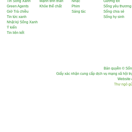
Tin Sống Xanh
Mạnh tinh thần
Nhạc
Gương tốt
Green Agents
Khỏe thể chất
Phim
Sống yêu thương
Giờ Trà chiều
Sáng tác
Sống chia sẻ
Tin tức xanh
Sống hy sinh
Nhật ký Sống Xanh
Ý kiến
Tin liên kết
Bản quyền © Sốn
Giấy xác nhận cung cấp dịch vụ mạng xã hội 
Website 
Thư ngỏ gửi