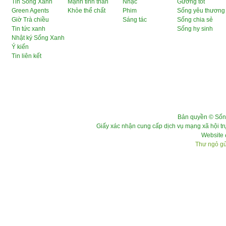
Tin Sống Xanh
Mạnh tinh thần
Nhạc
Gương tốt
Green Agents
Khỏe thể chất
Phim
Sống yêu thương
Giờ Trà chiều
Sáng tác
Sống chia sẻ
Tin tức xanh
Sống hy sinh
Nhật ký Sống Xanh
Ý kiến
Tin liên kết
Bản quyền © Sốn
Giấy xác nhận cung cấp dịch vụ mạng xã hội 
Website 
Thư ngỏ gửi