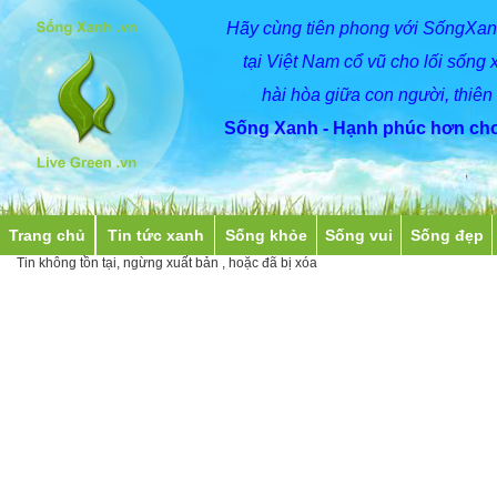
Hãy
cùng
tiên phong với SốngXan
tại Việt Nam cổ vũ cho lối sống 
hài hòa giữa con người, thiên
Sống Xanh - Hạnh phúc hơn cho
Trang chủ
Tin tức xanh
Sống khỏe
Sống vui
Sống đẹp
Tin không tồn tại, ngừng xuất bản , hoặc đã bị xóa