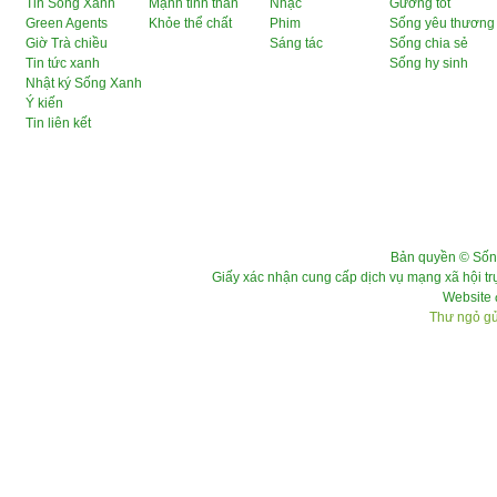
Tin Sống Xanh
Mạnh tinh thần
Nhạc
Gương tốt
Green Agents
Khỏe thể chất
Phim
Sống yêu thương
Giờ Trà chiều
Sáng tác
Sống chia sẻ
Tin tức xanh
Sống hy sinh
Nhật ký Sống Xanh
Ý kiến
Tin liên kết
Bản quyền © Sốn
Giấy xác nhận cung cấp dịch vụ mạng xã hội 
Website 
Thư ngỏ gửi