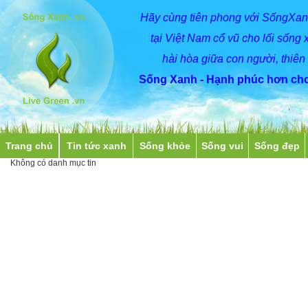
Hãy
cùng
tiên phong với SốngXan
tại Việt Nam cổ vũ cho lối sống 
hài hòa giữa con người, thiên
Sống Xanh - Hạnh phúc hơn cho
Trang chủ
Tin tức xanh
Sống khỏe
Sống vui
Sống đẹp
Không có danh mục tin